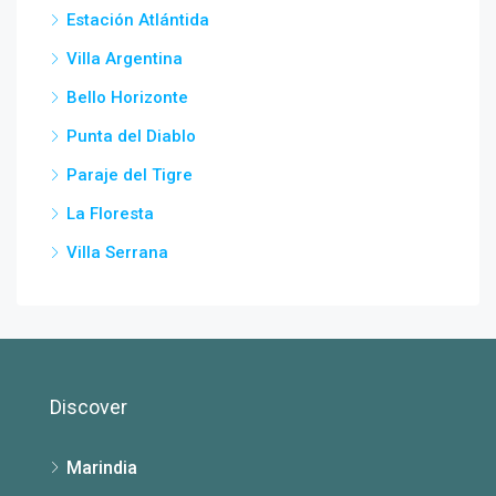
Estación Atlántida
Villa Argentina
Bello Horizonte
Punta del Diablo
Paraje del Tigre
La Floresta
Villa Serrana
Discover
Marindia