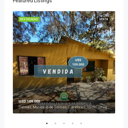
Featured Listings
ENTA
DESTACADAS
VENTA
DES
USD 109.000
USD
Marindia, Municipio de Salinas, Canelones, 15104, Uruguay
Salinas, Municipio de Salinas, Canelones, 15100, Uruguay
Mal