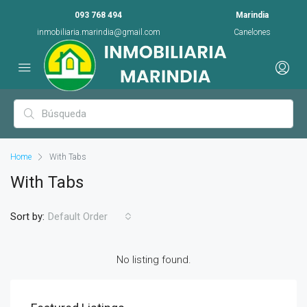
093 768 494
Marindia
inmobiliaria.marindia@gmail.com
Canelones
Home
With Tabs
With Tabs
Sort by:
Default Order
No listing found.