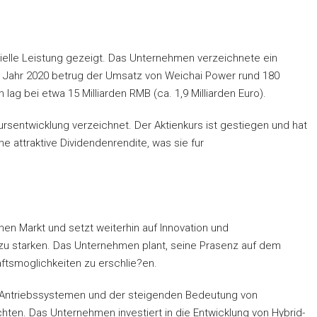
zielle Leistung gezeigt. Das Unternehmen verzeichnete ein
m Jahr 2020 betrug der Umsatz von Weichai Power rund 180
 lag bei etwa 15 Milliarden RMB (ca. 1,9 Milliarden Euro).
Kursentwicklung verzeichnet. Der Aktienkurs ist gestiegen und hat
ne attraktive Dividendenrendite, was sie fur
en Markt und setzt weiterhin auf Innovation und
zu starken. Das Unternehmen plant, seine Prasenz auf dem
ftsmoglichkeiten zu erschlie?en.
 Antriebssystemen und der steigenden Bedeutung von
ten. Das Unternehmen investiert in die Entwicklung von Hybrid-