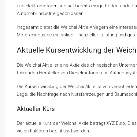
und Elektromotoren und hat bereits einige bedeutende P
Automobilindustrie geschlossen.
Insgesamt bietet die Weichai Aktie Anlegern eine interess
Motorenindustrie mit solider finanzieller Leistung und g
Aktuelle Kursentwicklung der Weich
Die Weichai Aktie ist eine Aktie des chinesischen Untern
fuhrenden Hersteller von Dieselmotoren und Antriebssys
Die Kursentwicklung der Weichai Aktie ist von verschieden
Lage, die Nachfrage nach Nutzfahrzeugen und Baumaschi
Aktueller Kurs
Der aktuelle Kurs der Weichai Aktie betragt XYZ Euro. Die
vielen Faktoren beeinflusst werden.