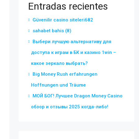
Entradas recientes
Güvenilir casino siteleri682
sahabet bahis (8)
Выбери лучшую альтернативу для
доступа к играм в БК и казино 1win –
какое зеркало выбрать?
Big Money Rush erfahrungen
Hoffnungen und Träume
МОЙ БОГ! Лучшее Dragon Money Casino
обзор и отзывы 2025 когда-либо!