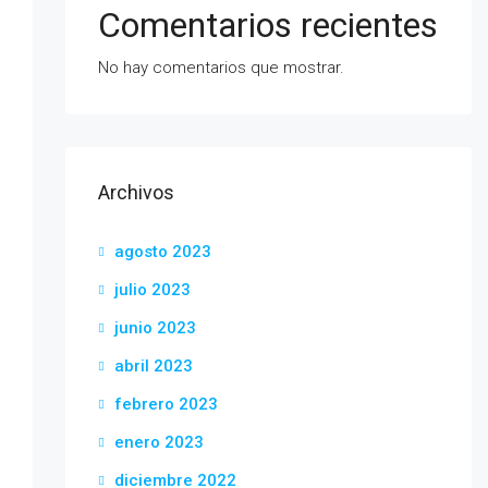
Comentarios recientes
No hay comentarios que mostrar.
Archivos
agosto 2023
julio 2023
junio 2023
abril 2023
febrero 2023
enero 2023
diciembre 2022