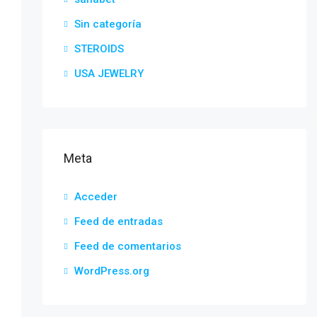
Sin categoría
STEROIDS
USA JEWELRY
Meta
Acceder
Feed de entradas
Feed de comentarios
WordPress.org