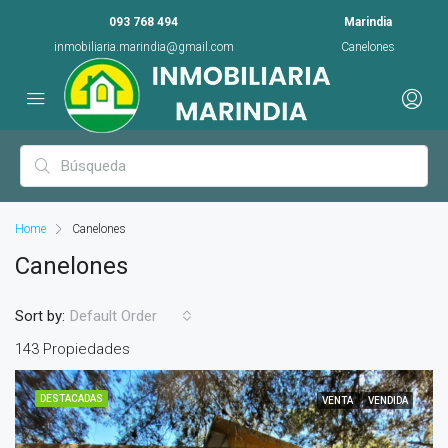
093 768 494
Marindia
inmobiliaria.marindia@gmail.com
Canelones
Home
Canelones
Canelones
Sort by:
Default Order
143 Propiedades
DESTACADAS
VENTA
VENDIDA