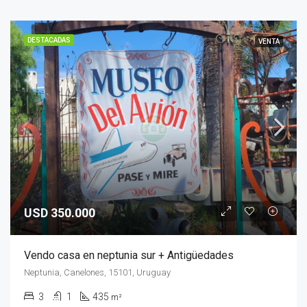
DESTACADAS
VENTA
USD 350.000
Vendo casa en neptunia sur + Antigüedades
Neptunia, Canelones, 15101, Uruguay
3
1
435
m²