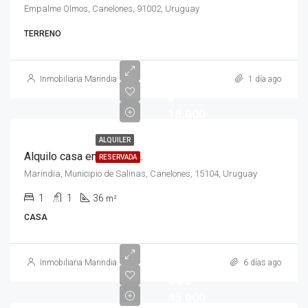
Empalme Olmos, Canelones, 91002, Uruguay
TERRENO
Inmobiliaria Marindia
1 día ago
$
18,000
ALQUILER
Alquilo casa en Marindia.
RESERVADA
Marindia, Municipio de Salinas, Canelones, 15104, Uruguay
1
1
36
m²
CASA
Inmobiliaria Marindia
6 días ago
USD
45.000