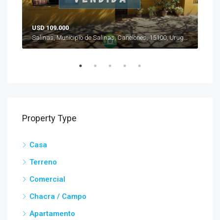
USD 109.000
USD
Marindia, Municipio de Salinas, Canelones, 15104, Uruguay
Salinas, Municipio de Salinas, Canelones, 15100, Uruguay
Mal
Property Type
Casa
Terreno
Comercial
Chacra / Campo
Apartamento