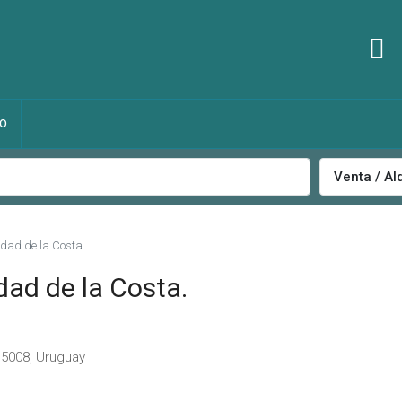
O
Venta / Al
udad de la Costa.
dad de la Costa.
 15008, Uruguay