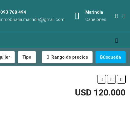
093 768 494
Marindia
inmobiliaria.marindia@gmail.com
Canelones
quiler
Tipo
Rango de precios
Búsqueda
USD 120.000