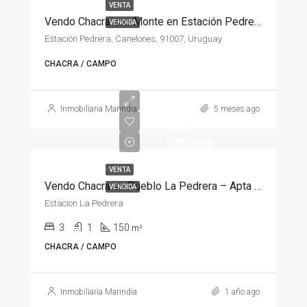
VENTA
Vendo Chacra con Monte en Estación Pedrera
VENDIDA
Estación Pedrera, Canelones, 91007, Uruguay
CHACRA / CAMPO
Inmobiliaria Marindia
5 meses ago
USD
130.000
VENTA
Vendo Chacra en Pueblo La Pedrera – Apta para banco.
VENDIDA
Estacion La Pedrera
3
1
150
m²
CHACRA / CAMPO
Inmobiliaria Marindia
1 año ago