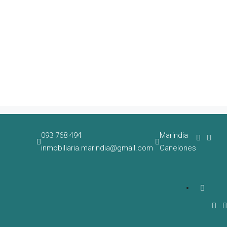
093 768 494
Marindia
inmobiliaria.marindia@gmail.com
Canelones