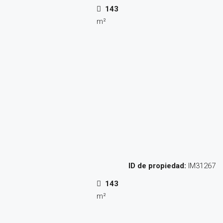
143
m²
ID de propiedad:
IM31267
143
m²