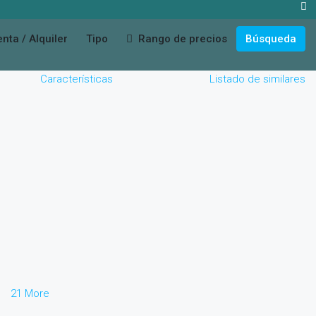
nta / Alquiler
Tipo
Rango de precios
Búsqueda
Características
Listado de similares
21 More