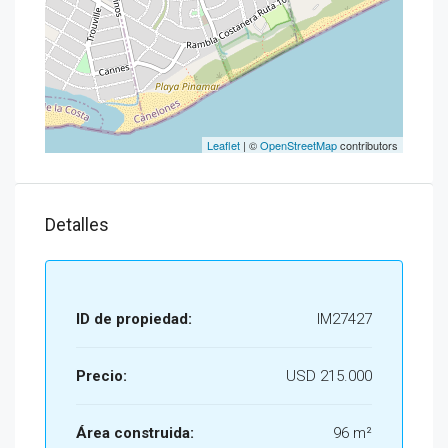
Leaflet
| ©
OpenStreetMap
contributors
Detalles
ID de propiedad:
IM27427
Precio:
USD 215.000
Área construida:
96 m²