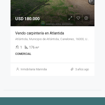
USD 180.000
Vendo carpintería en Atlantida
Atlántida, Municipio de Atlántida, Canelones, 16000, Uruguay
1
176
m²
COMERCIAL
Inmobiliaria Marindia
3 años ago