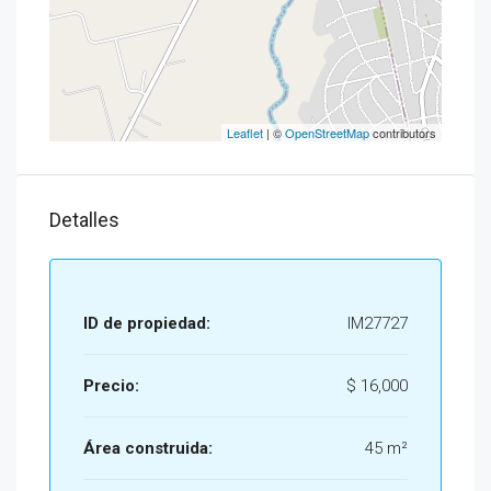
Leaflet
| ©
OpenStreetMap
contributors
Detalles
ID de propiedad:
IM27727
Precio:
$ 16,000
Área construida:
45 m²