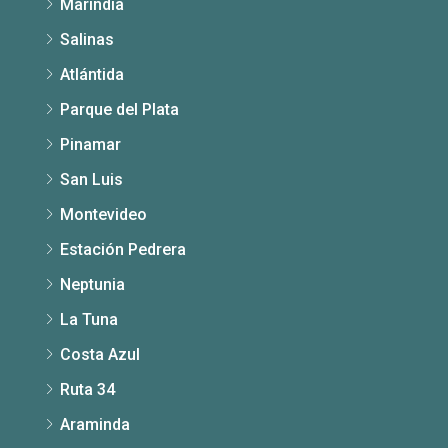
Marindia
Salinas
Atlántida
Parque del Plata
Pinamar
San Luis
Montevideo
Estación Pedrera
Neptunia
La Tuna
Costa Azul
Ruta 34
Araminda