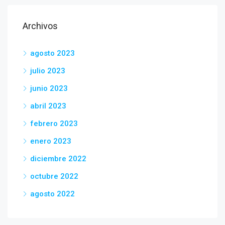
Archivos
agosto 2023
julio 2023
junio 2023
abril 2023
febrero 2023
enero 2023
diciembre 2022
octubre 2022
agosto 2022