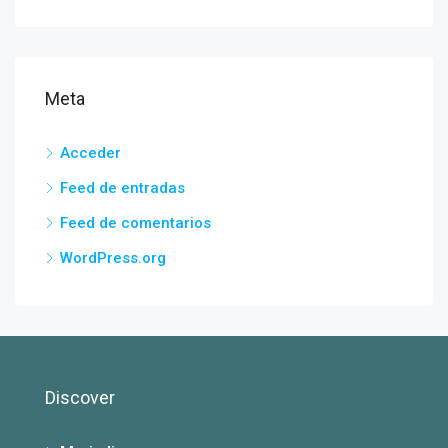
Meta
Acceder
Feed de entradas
Feed de comentarios
WordPress.org
Discover