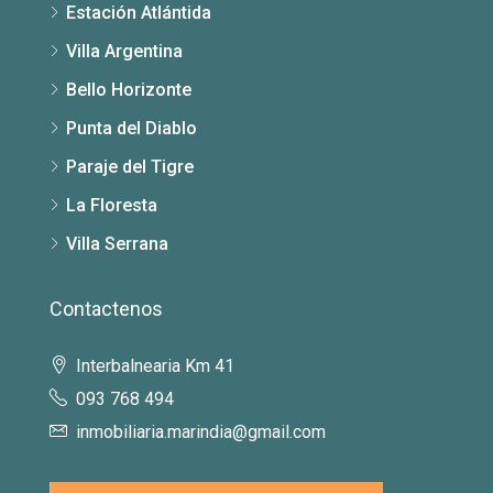
Estación Atlántida
Villa Argentina
Bello Horizonte
Punta del Diablo
Paraje del Tigre
La Floresta
Villa Serrana
Contactenos
Interbalnearia Km 41
093 768 494
inmobiliaria.marindia@gmail.com