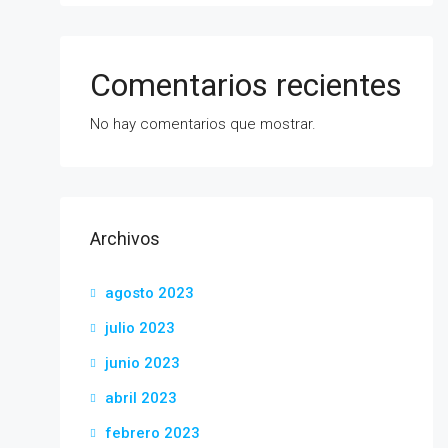
Comentarios recientes
No hay comentarios que mostrar.
Archivos
agosto 2023
julio 2023
junio 2023
abril 2023
febrero 2023