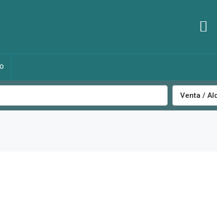
O
Venta / Al