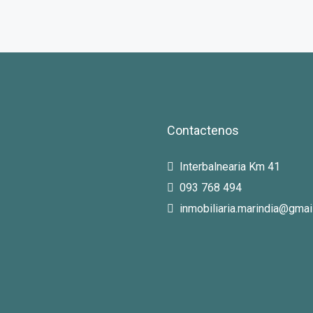
Contactenos
Interbalnearia Km 41
093 768 494
inmobiliaria.marindia@gmai