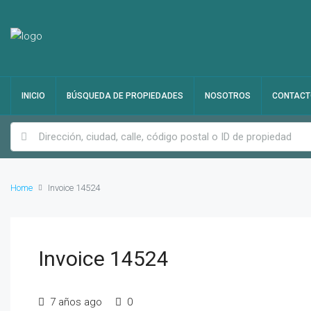
INICIO
BÚSQUEDA DE PROPIEDADES
NOSOTROS
CONTACT
Home
Invoice 14524
Invoice 14524
7 años ago
0