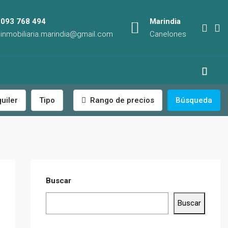
093 768 494
Marindia
inmobiliaria.marindia@gmail.com
Canelones
quiler
Tipo
Rango de precios
Búsqueda
Buscar
Buscar