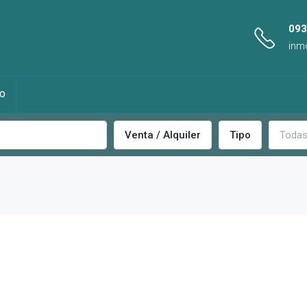
093
inm
O
Venta / Alquiler
Tipo
Todas