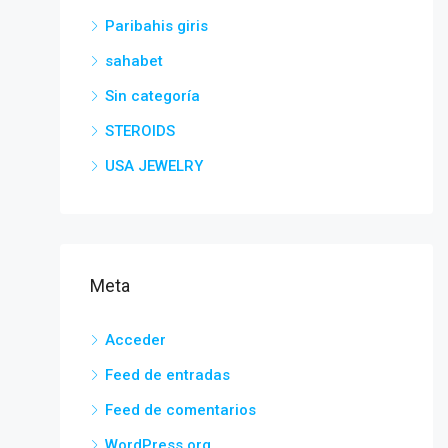
Paribahis giris
sahabet
Sin categoría
STEROIDS
USA JEWELRY
Meta
Acceder
Feed de entradas
Feed de comentarios
WordPress.org