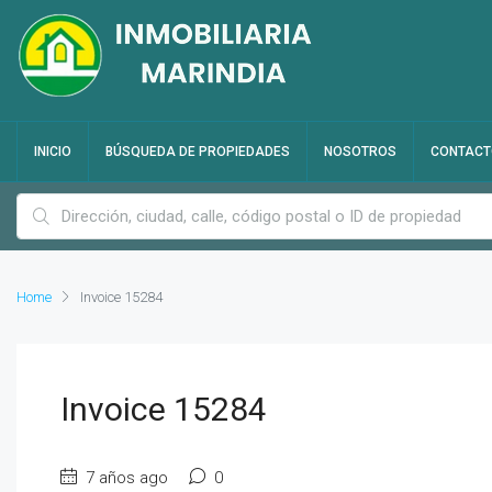
INICIO
BÚSQUEDA DE PROPIEDADES
NOSOTROS
CONTACT
Home
Invoice 15284
Invoice 15284
7 años ago
0