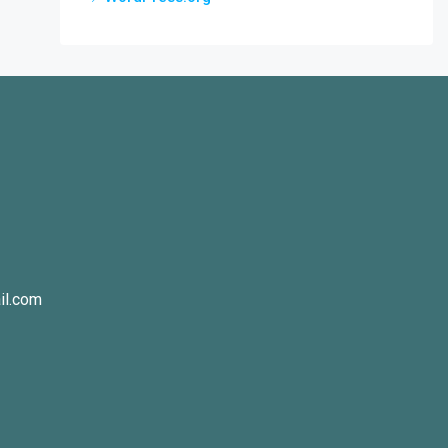
il.com