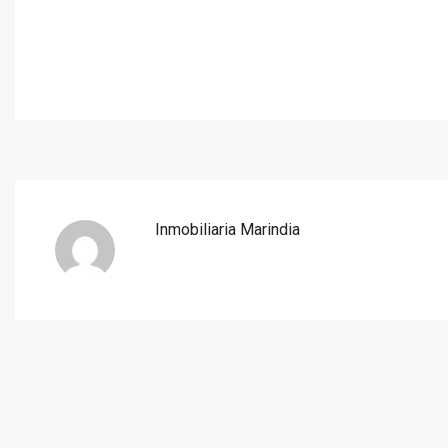
Inmobiliaria Marindia