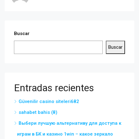
Buscar
Buscar
Entradas recientes
Güvenilir casino siteleri682
sahabet bahis (8)
Выбери лучшую альтернативу для доступа к
играм в БК и казино 1win – какое зеркало