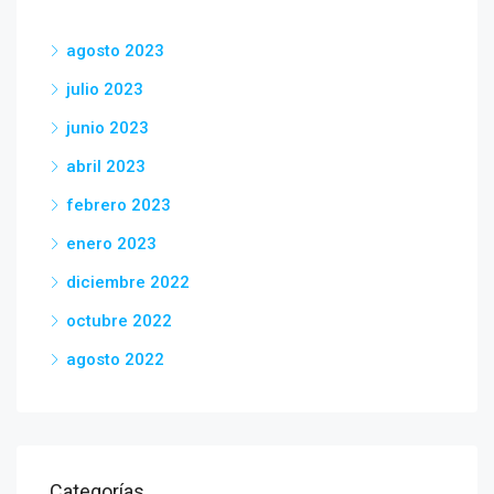
agosto 2023
julio 2023
junio 2023
abril 2023
febrero 2023
enero 2023
diciembre 2022
octubre 2022
agosto 2022
Categorías