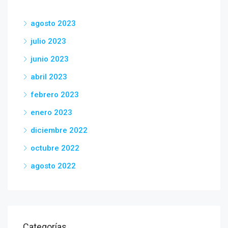
agosto 2023
julio 2023
junio 2023
abril 2023
febrero 2023
enero 2023
diciembre 2022
octubre 2022
agosto 2022
Categorías