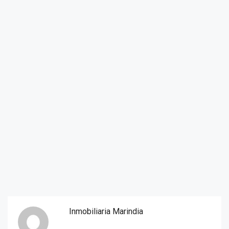
Inmobiliaria Marindia