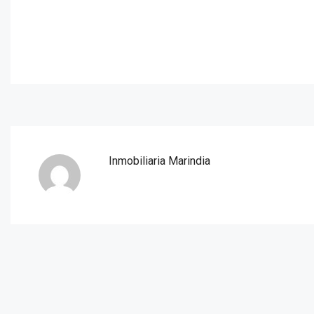
Inmobiliaria Marindia