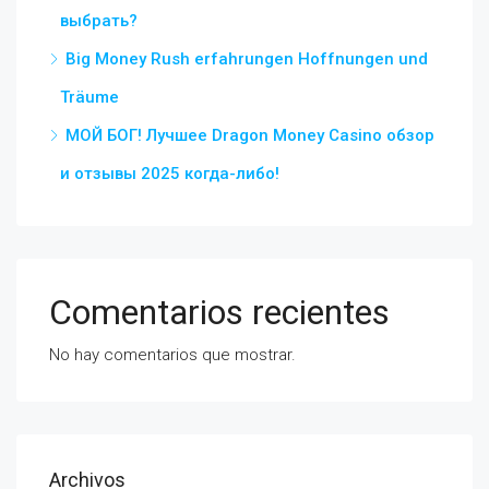
выбрать?
Big Money Rush erfahrungen Hoffnungen und
Träume
МОЙ БОГ! Лучшее Dragon Money Casino обзор
и отзывы 2025 когда-либо!
Comentarios recientes
No hay comentarios que mostrar.
Archivos