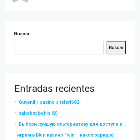
Buscar
Buscar
Entradas recientes
Güvenilir casino siteleri682
sahabet bahis (8)
Выбери лучшую альтернативу для доступа к
играм в БК и казино 1win – какое зеркало