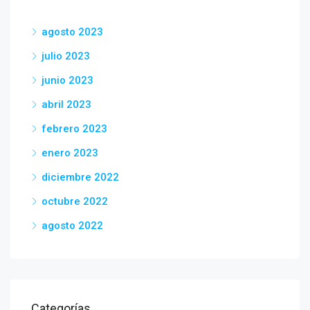
agosto 2023
julio 2023
junio 2023
abril 2023
febrero 2023
enero 2023
diciembre 2022
octubre 2022
agosto 2022
Categorías