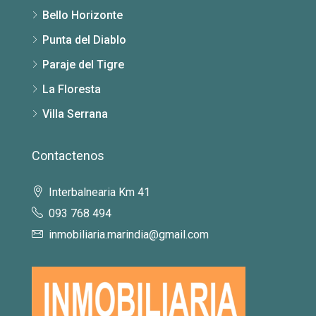
Bello Horizonte
Punta del Diablo
Paraje del Tigre
La Floresta
Villa Serrana
Contactenos
Interbalnearia Km 41
093 768 494
inmobiliaria.marindia@gmail.com