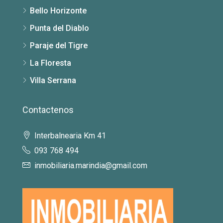
Bello Horizonte
Punta del Diablo
Paraje del Tigre
La Floresta
Villa Serrana
Contactenos
Interbalnearia Km 41
093 768 494
inmobiliaria.marindia@gmail.com