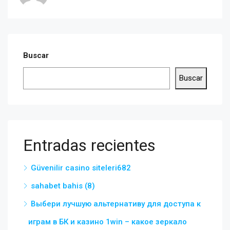
Buscar
Buscar
Entradas recientes
Güvenilir casino siteleri682
sahabet bahis (8)
Выбери лучшую альтернативу для доступа к
играм в БК и казино 1win – какое зеркало