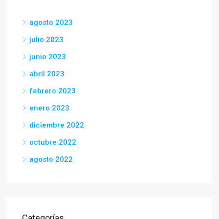
agosto 2023
julio 2023
junio 2023
abril 2023
febrero 2023
enero 2023
diciembre 2022
octubre 2022
agosto 2022
Categorías