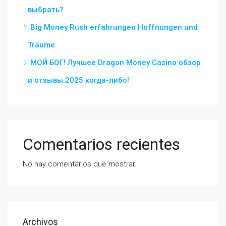
выбрать?
Big Money Rush erfahrungen Hoffnungen und
Träume
МОЙ БОГ! Лучшее Dragon Money Casino обзор
и отзывы 2025 когда-либо!
Comentarios recientes
No hay comentarios que mostrar.
Archivos