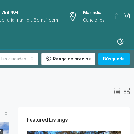
 768 494
Marindia
obiliaria.marindia@gmail.com
Canelones
 las ciudades
Rango de precios
Búsqueda
Featured Listings
A