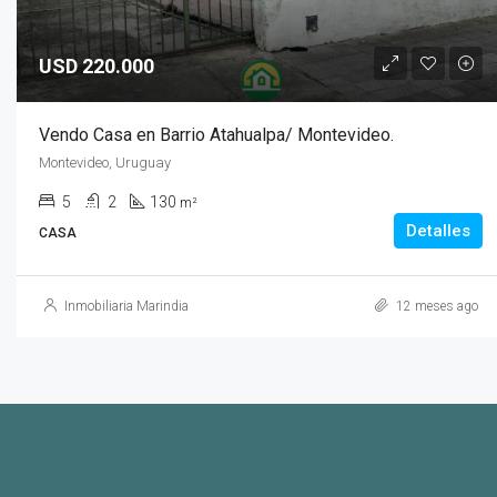
USD 220.000
Vendo Casa en Barrio Atahualpa/ Montevideo.
Montevideo, Uruguay
5
2
130
m²
Detalles
CASA
Inmobiliaria Marindia
12 meses ago