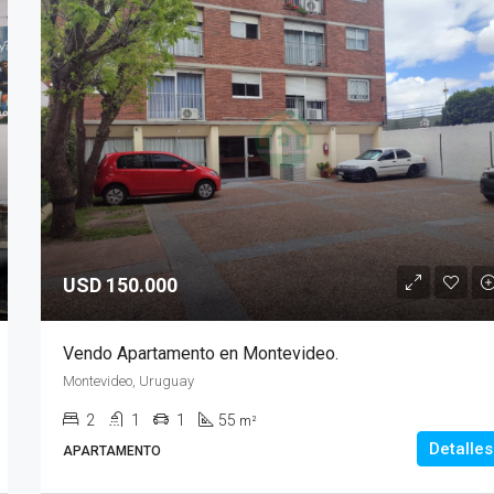
DESTACADAS
USD 95.000
USD 150.000
Vendo Apartamento en Montevideo.
Montevideo, Uruguay
2
1
1
55
m²
Detalles
APARTAMENTO