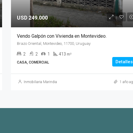
USD 249.000
Vendo Galpón con Vivienda en Montevideo.
Brazo Oriental, Montevideo, 11700, Uruguay
2
2
1
413
m²
Detalles
CASA, COMERCIAL
Inmobiliaria Marindia
1 año ag