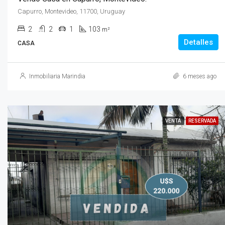
Capurro, Montevideo, 11700, Uruguay
2
2
1
103
m²
Detalles
CASA
Inmobiliaria Marindia
6 meses ago
VENTA
RESERVADA