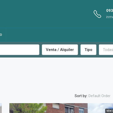
093
inm
O
Venta / Alquiler
Tipo
Todas
Sort by:
Default Order
VENT