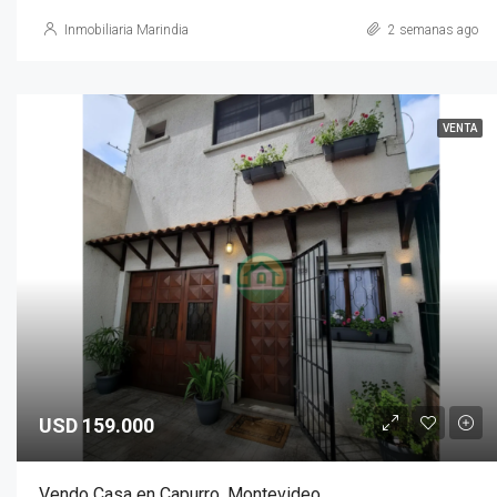
Inmobiliaria Marindia
2 semanas ago
VENTA
USD 159.000
Vendo Casa en Capurro, Montevideo.